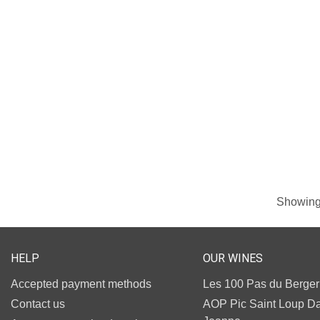
Showing 
HELP
OUR WINES
Accepted payment methods
Les 100 Pas du Berger
Contact us
AOP Pic Saint Loup 