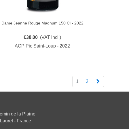
Dame Jeanne Rouge Magnum 150 Cl - 2022
Quick View
€38.00
(VAT incl.)
AOP Pic Saint-Loup - 2022
Next
1
2
emin de la Plaine
Lauret - France