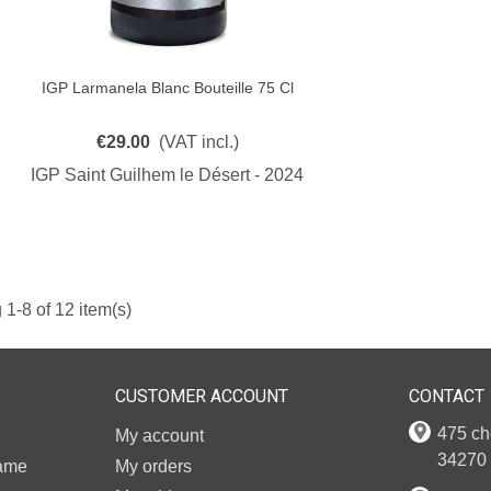
IGP Larmanela Blanc Bouteille 75 Cl
Quick View
€29.00
(VAT incl.)
IGP Saint Guilhem le Désert - 2024
1-8 of 12 item(s)
CUSTOMER ACCOUNT
CONTACT
475 ch
My account
34270 
Dame
My orders