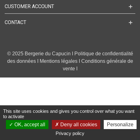
CUSTOMER ACCOUNT
CONTACT
© 2025 Bergerie du Capucin I
Politique de confidentialité
des données
I
Mentions légales
I
Conditions générale de
vente
I
This site uses cookies and gives you control over what you want
to activate
OK, accept all
Deny all cookies
Personalize
0
Privacy policy
Left column
Cart
Top