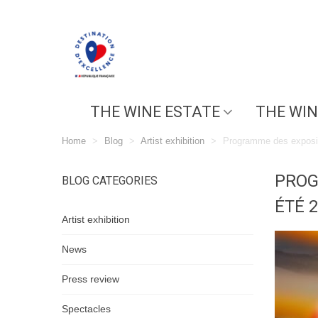
THE WINE ESTATE
THE WIN
Home
>
Blog
>
Artist exhibition
>
Programme des exposit
PROG
BLOG CATEGORIES
ÉTÉ 
Artist exhibition
News
Press review
Spectacles