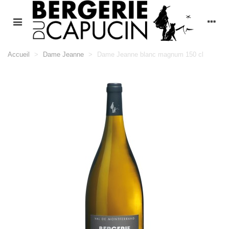
Accueil
>
Dame Jeanne
>
Dame Jeanne blanc magnum 150 cl