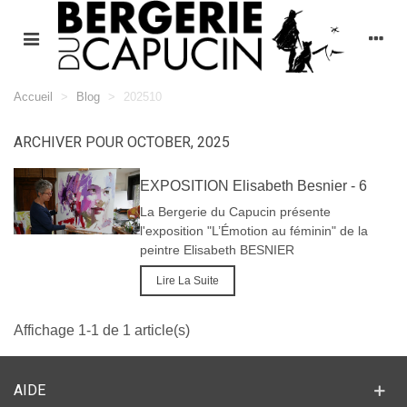
Accueil
>
Blog
>
202510
ARCHIVER POUR OCTOBER, 2025
EXPOSITION Elisabeth Besnier - 6
NOVEMBRE 2025 AU 5 JANVIER
La Bergerie du Capucin présente
2026
l'exposition "L’Émotion au féminin" de la
peintre Elisabeth BESNIER
Lire La Suite
Affichage 1-1 de 1 article(s)
AIDE