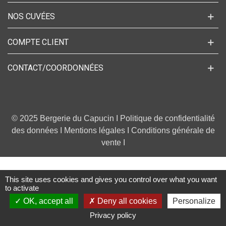
NOS CUVÉES
COMPTE CLIENT
CONTACT/COORDONNÉES
© 2025 Bergerie du Capucin I
Politique de confidentialité
des données
I
Mentions légales
I
Conditions générale de
vente
I
This site uses cookies and gives you control over what you want
to activate
OK, accept all
Deny all cookies
Personalize
0
Privacy policy
Colonne gauche
Panier
Haut