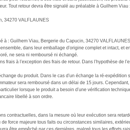
r. Tout retour devra être signalé au préalable à Guilhem Viau 
pucin, 34270 VALFLAUNES
ndé à : Guilhem Viau, Bergerie du Capucin, 34270 VALFLAUNE
ensemble, dans leur emballage d'origine complet et intact, et en 
rioré, ne sera ni remboursé ni échangé.
ns frais à l'exception des frais de retour. Dans l'hypothèse de l
échange du produit. Dans le cas d'un échange la ré-expédition 
sommateur sera remboursé dans un délai de 15 jours. Cependant,
rticulier lorsque le produit a besoin d'une vérification techniqu
aire libellé à son ordre.
ions contractuelles, dans la mesure où leur exécution sera reta
e force majeure tous faits ou circonstances similaires, extérieu
ourra être empêché par ces dernières, malgré tous les efforts r