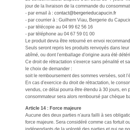
jour de la livraison de la commande du consommateu
- par email à :
contact@bergerieducapucin.fr
- par courrier à : Guilhem Viau, Bergerie du Ca
- par télécopie au 04 99 62 56 16
- par téléphone au 04 67 59 01 00
Le produit devra être retourné en envoi recomma
Seuls seront repris les produits renvoyés dans leur 
abîmé, ou dont l'emballage d'origine aura été dété
Ce droit de rétractation s'exerce sans pénalité et sa
le choix de demander :
soit le remboursement des sommes versées, soit l'
En cas d'exercice du droit de rétractation, le con
vendus, ce délai pourra être étendu à 30 jours, en pa
consommateur sera alors remboursé par chèque banc
Article 14 : Force majeure
Aucune des deux parties n'aura failli à ses obligat
force majeure. Sera considéré comme cas fortuit ou d
indépendants de la volonté des parties et qui ne p