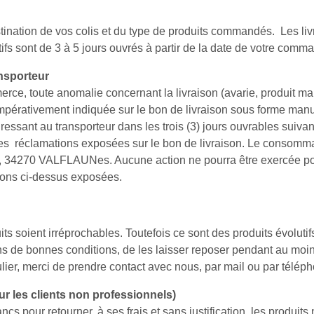
destination de vos colis et du type de produits commandés. Les 
fs sont de 3 à 5 jours ouvrés à partir de la date de votre comma
ansporteur
ce, toute anomalie concernant la livraison (avarie, produit man
érativement indiquée sur le bon de livraison sous forme manus
ssant au transporteur dans les trois (3) jours ouvrables suivan
es réclamations exposées sur le bon de livraison. Le consommat
, 34270 VALFLAUNes. Aucune action ne pourra être exercée pou
tions ci-dessus exposées.
s soient irréprochables. Toutefois ce sont des produits évolutifs 
ns de bonnes conditions, de les laisser reposer pendant au mo
lier, merci de prendre contact avec nous, par mail ou par télép
our les clients non professionnels)
s pour retourner, à ses frais et sans justification, les produits