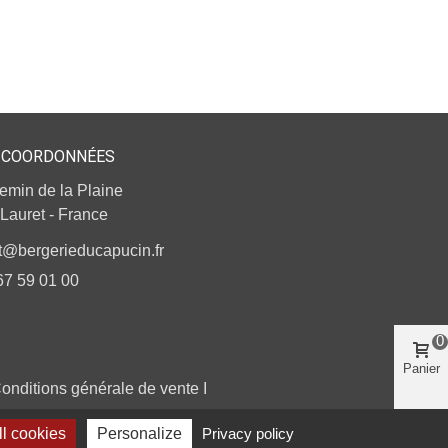
/COORDONNÉES
emin de la Plaine
Lauret - France
t@bergerieducapucin.fr
67 59 01 00
0
Panier
onditions générale de vente
I
l cookies
Personalize
Privacy policy
Haut