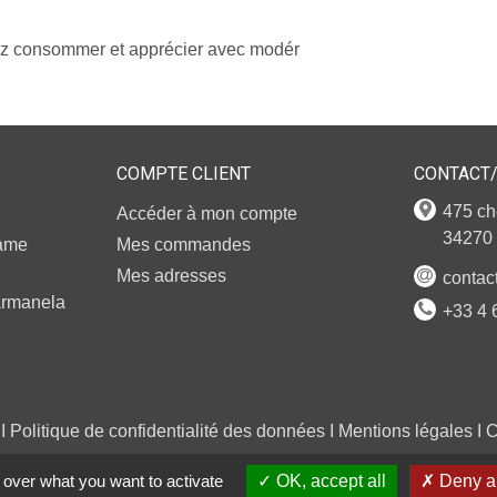
hez consommer et apprécier avec modér
COMPTE CLIENT
CONTACT
475 ch
Accéder à mon compte
34270 
Dame
Mes commandes
Mes adresses
contac
armanela
+33 4 
 I
Politique de confidentialité des données
I
Mentions légales
I
C
 over what you want to activate
OK, accept all
Deny al